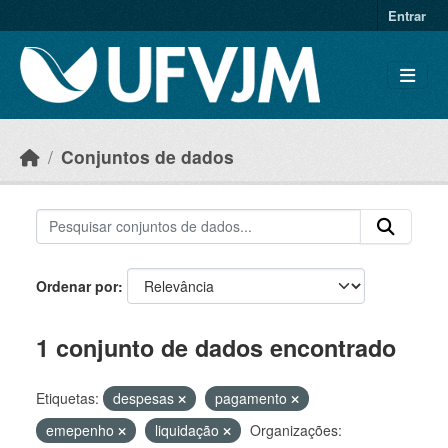
Skip to main content
Entrar
Conjuntos de dados
Ordenar por
1 conjunto de dados encontrado
Etiquetas:
despesas
pagamento
emepenho
liquidação
Organizações: