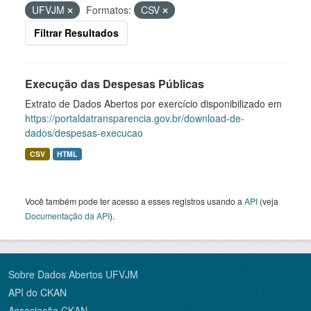
UFVJM
Formatos:
CSV
Filtrar Resultados
Execução das Despesas Públicas
Extrato de Dados Abertos por exercício disponibilizado em
https://portaldatransparencia.gov.br/download-de-
dados/despesas-execucao
CSV
HTML
Você também pode ter acesso a esses registros usando a
API
(veja
Documentação da API
).
Sobre Dados Abertos UFVJM
API do CKAN
Associação CKAN