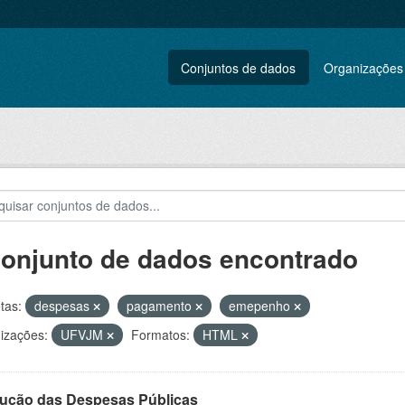
Conjuntos de dados
Organizações
conjunto de dados encontrado
tas:
despesas
pagamento
emepenho
izações:
UFVJM
Formatos:
HTML
ução das Despesas Públicas