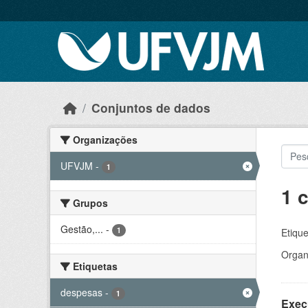
Skip to main content
Conjuntos de dados
Organizações
UFVJM
-
1
1 
Grupos
Gestão,...
-
1
Etique
Organ
Etiquetas
despesas
-
1
Exec