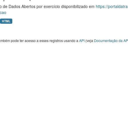
o de Dados Abertos por exercício disponibilizado em
https://portaldat
cao
HTML
ambém pode ter acesso a esses registros usando a
API
(veja
Documentação da AP