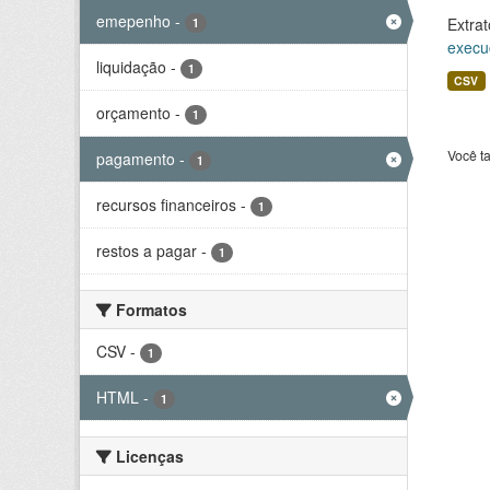
emepenho
-
Extrat
1
execu
liquidação
-
1
CSV
orçamento
-
1
Você t
pagamento
-
1
recursos financeiros
-
1
restos a pagar
-
1
Formatos
CSV
-
1
HTML
-
1
Licenças