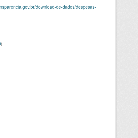
ransparencia.gov.br/download-de-dados/despesas-
I
).