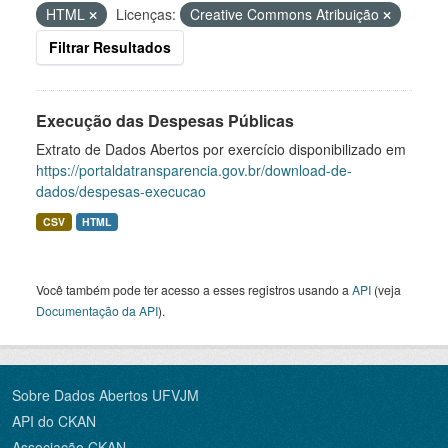
HTML
Licenças:
Creative Commons Atribuição
Filtrar Resultados
Execução das Despesas Públicas
Extrato de Dados Abertos por exercício disponibilizado em
https://portaldatransparencia.gov.br/download-de-
dados/despesas-execucao
CSV
HTML
Você também pode ter acesso a esses registros usando a
API
(veja
Documentação da API
).
Sobre Dados Abertos UFVJM
API do CKAN
Associação CKAN