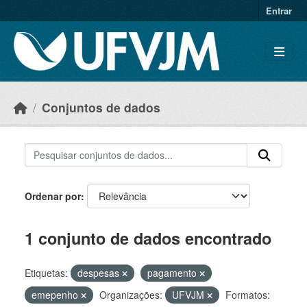
Skip to main content
Entrar
Conjuntos de dados
Ordenar por
1 conjunto de dados encontrado
Etiquetas:
despesas
pagamento
emepenho
Organizações:
UFVJM
Formatos: