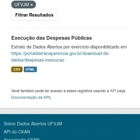
UFVJM
Filtrar Resultados
Execução das Despesas Públicas
Extrato de Dados Abertos por exercício disponibilizado em
https://portaldatransparencia.gov.br/download-de-
dados/despesas-execucao
CSV
HTML
Você também pode ter acesso a esses registros usando a
API
(veja
Documentação da API
).
Sobre Dados Abertos UFVJM
API do CKAN
Associação CKAN