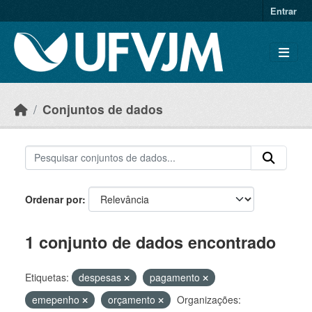
Skip to main content
Entrar
Conjuntos de dados
Ordenar por
1 conjunto de dados encontrado
Etiquetas:
despesas
pagamento
emepenho
orçamento
Organizações: