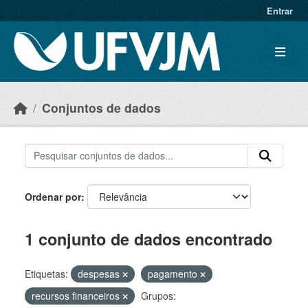
Skip to main content
Entrar
Conjuntos de dados
Ordenar por
1 conjunto de dados encontrado
Etiquetas:
despesas
pagamento
recursos financeiros
Grupos: