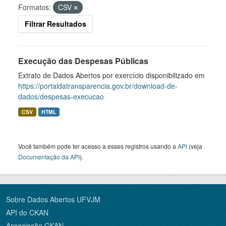
Formatos:
CSV
Filtrar Resultados
Execução das Despesas Públicas
Extrato de Dados Abertos por exercício disponibilizado em
https://portaldatransparencia.gov.br/download-de-
dados/despesas-execucao
CSV
HTML
Você também pode ter acesso a esses registros usando a
API
(veja
Documentação da API
).
Sobre Dados Abertos UFVJM
API do CKAN
Associação CKAN