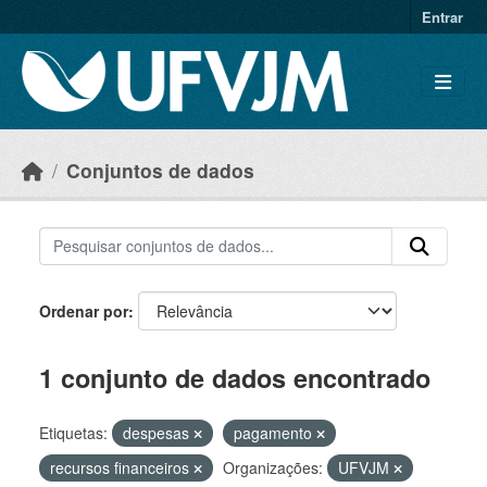
Skip to main content
Entrar
Conjuntos de dados
Ordenar por
1 conjunto de dados encontrado
Etiquetas:
despesas
pagamento
recursos financeiros
Organizações:
UFVJM