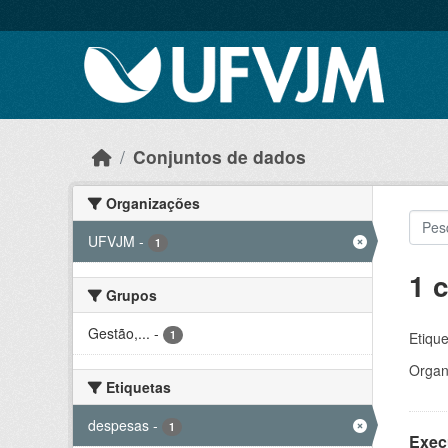
Skip to main content
Conjuntos de dados
Organizações
UFVJM
-
1
1 
Grupos
Gestão,...
-
1
Etique
Organ
Etiquetas
despesas
-
1
Exec