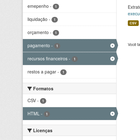
emepenho
-
Extrat
1
execu
liquidação
-
1
CSV
orçamento
-
1
Você t
pagamento
-
1
recursos financeiros
-
1
restos a pagar
-
1
Formatos
CSV
-
1
HTML
-
1
Licenças