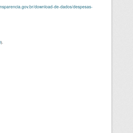
ransparencia.gov.br/download-de-dados/despesas-
I
).