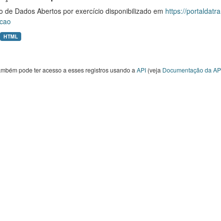
o de Dados Abertos por exercício disponibilizado em
https://portaldat
cao
HTML
ambém pode ter acesso a esses registros usando a
API
(veja
Documentação da AP