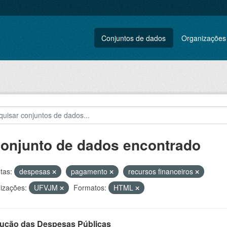
Conjuntos de dados
Organizações
conjunto de dados encontrado
tas:
despesas
pagamento
recursos financeiros
izações:
UFVJM
Formatos:
HTML
ução das Despesas Públicas