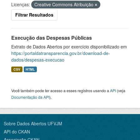
Licenças:
Creative Commons Atribuição
Filtrar Resultados
Execução das Despesas Públicas
Extrato de Dados Abertos por exercício disponibilizado em
https://portaldatransparencia.gov.br/download-de-
dados/despesas-execucao
CSV
HTML
Você também pode ter acesso a esses registros usando a
API
(veja
Documentação da API
).
Sobre Dados Abertos UFVJM
API do CKAN
Associação CKAN