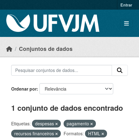
Skip to main content
Entrar
Conjuntos de dados
Ordenar por
1 conjunto de dados encontrado
Etiquetas:
despesas
pagamento
recursos financeiros
Formatos:
HTML