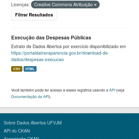
Licenças:
Creative Commons Atribuição
Filtrar Resultados
Execução das Despesas Públicas
Extrato de Dados Abertos por exercício disponibilizado em
https://portaldatransparencia.gov.br/download-de-
dados/despesas-execucao
CSV
HTML
Você também pode ter acesso a esses registros usando a
API
(veja
Documentação da API
).
Sobre Dados Abertos UFVJM
API do CKAN
Associação CKAN