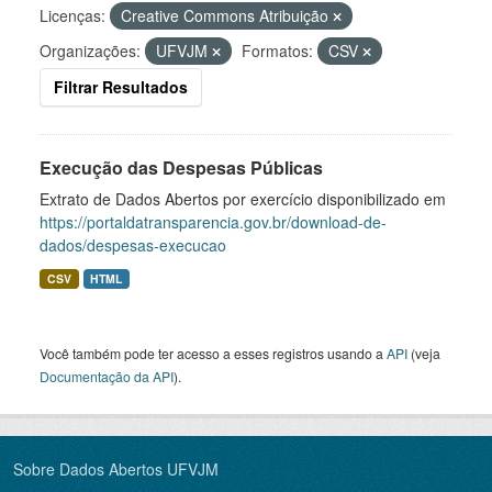
Licenças:
Creative Commons Atribuição
Organizações:
UFVJM
Formatos:
CSV
Filtrar Resultados
Execução das Despesas Públicas
Extrato de Dados Abertos por exercício disponibilizado em
https://portaldatransparencia.gov.br/download-de-
dados/despesas-execucao
CSV
HTML
Você também pode ter acesso a esses registros usando a
API
(veja
Documentação da API
).
Sobre Dados Abertos UFVJM