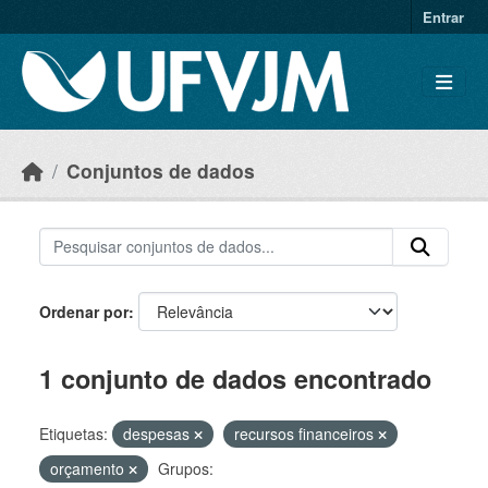
Skip to main content
Entrar
Conjuntos de dados
Ordenar por
1 conjunto de dados encontrado
Etiquetas:
despesas
recursos financeiros
orçamento
Grupos: