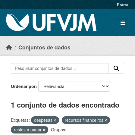
Skip to main content
Entrar
Conjuntos de dados
Ordenar por
1 conjunto de dados encontrado
Etiquetas:
despesas
recursos financeiros
restos a pagar
Grupos: