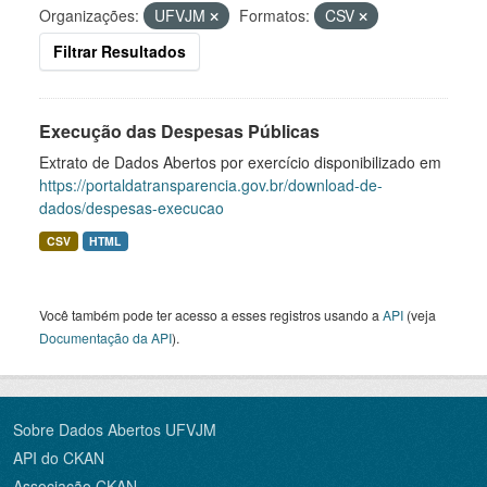
Organizações:
UFVJM
Formatos:
CSV
Filtrar Resultados
Execução das Despesas Públicas
Extrato de Dados Abertos por exercício disponibilizado em
https://portaldatransparencia.gov.br/download-de-
dados/despesas-execucao
CSV
HTML
Você também pode ter acesso a esses registros usando a
API
(veja
Documentação da API
).
Sobre Dados Abertos UFVJM
API do CKAN
Associação CKAN