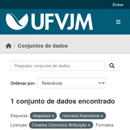
Skip to main content
Entrar
Conjuntos de dados
Ordenar por
1 conjunto de dados encontrado
Etiquetas:
despesas
recursos financeiros
Licenças:
Creative Commons Atribuição
Formatos: