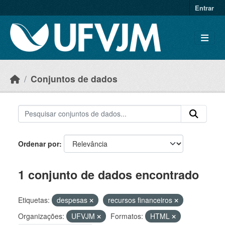
Skip to main content
Entrar
Conjuntos de dados
Ordenar por
1 conjunto de dados encontrado
Etiquetas:
despesas
recursos financeiros
Organizações:
UFVJM
Formatos:
HTML