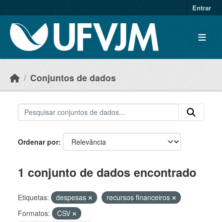
Skip to main content
Entrar
Conjuntos de dados
Ordenar por
1 conjunto de dados encontrado
Etiquetas:
despesas
recursos financeiros
Formatos:
CSV