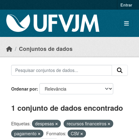
Skip to main content
Entrar
Conjuntos de dados
Ordenar por
1 conjunto de dados encontrado
Etiquetas:
despesas
recursos financeiros
pagamento
Formatos:
CSV