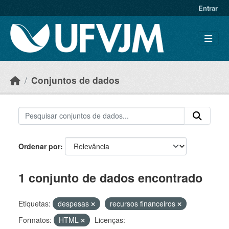
Skip to main content
Entrar
Conjuntos de dados
Ordenar por
1 conjunto de dados encontrado
Etiquetas:
despesas
recursos financeiros
Formatos:
HTML
Licenças: