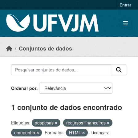
Skip to main content
Entrar
Conjuntos de dados
Ordenar por
1 conjunto de dados encontrado
Etiquetas:
despesas
recursos financeiros
emepenho
Formatos:
HTML
Licenças: