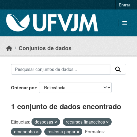
Skip to main content
Entrar
Conjuntos de dados
Ordenar por
1 conjunto de dados encontrado
Etiquetas:
despesas
recursos financeiros
emepenho
restos a pagar
Formatos: