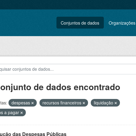
Conjuntos de dados
Organizações
conjunto de dados encontrado
tas:
despesas
recursos financeiros
liquidação
os a pagar
ução das Despesas Públicas