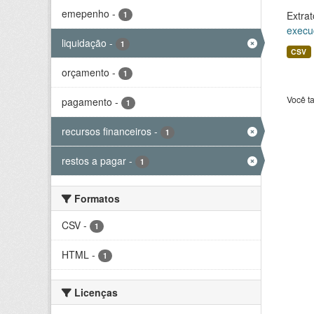
emepenho
-
Extrat
1
execu
liquidação
-
1
CSV
orçamento
-
1
Você t
pagamento
-
1
recursos financeiros
-
1
restos a pagar
-
1
Formatos
CSV
-
1
HTML
-
1
Licenças