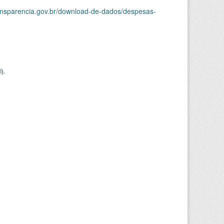
ransparencia.gov.br/download-de-dados/despesas-
I
).