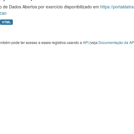
o de Dados Abertos por exercício disponibilizado em
https://portaldat
cao
HTML
ambém pode ter acesso a esses registros usando a
API
(veja
Documentação da AP