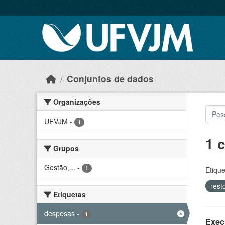
Skip to main content
Conjuntos de dados
Organizações
UFVJM
-
1
1 
Grupos
Gestão,...
-
1
Etique
rest
Etiquetas
despesas
-
1
Exec