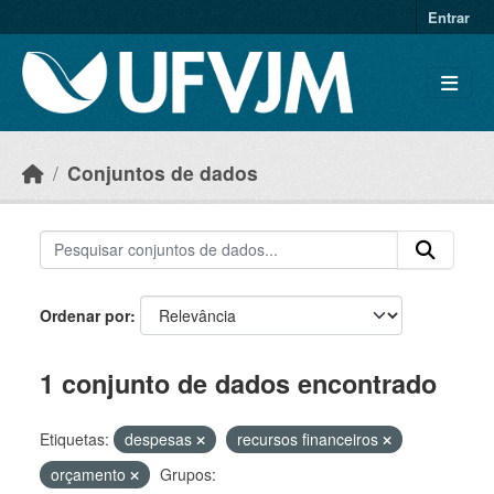
Skip to main content
Entrar
Conjuntos de dados
Ordenar por
1 conjunto de dados encontrado
Etiquetas:
despesas
recursos financeiros
orçamento
Grupos: