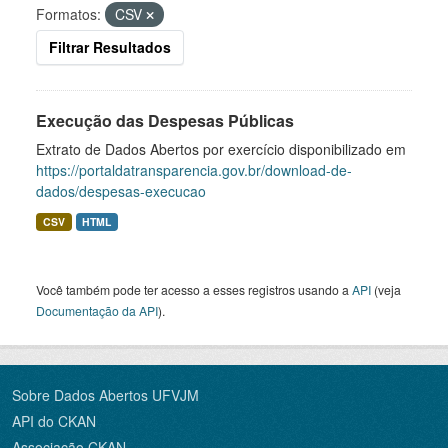
Formatos:
CSV
Filtrar Resultados
Execução das Despesas Públicas
Extrato de Dados Abertos por exercício disponibilizado em
https://portaldatransparencia.gov.br/download-de-
dados/despesas-execucao
CSV
HTML
Você também pode ter acesso a esses registros usando a
API
(veja
Documentação da API
).
Sobre Dados Abertos UFVJM
API do CKAN
Associação CKAN