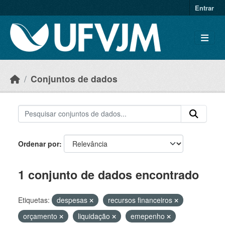
Skip to main content
Entrar
Conjuntos de dados
Ordenar por
1 conjunto de dados encontrado
Etiquetas:
despesas
recursos financeiros
orçamento
liquidação
emepenho