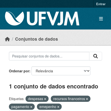
Skip to main content
Entrar
Conjuntos de dados
Ordenar por
1 conjunto de dados encontrado
Etiquetas:
despesas
recursos financeiros
pagamento
emepenho