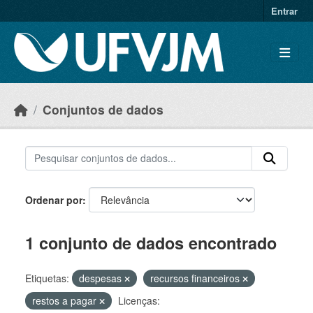
Skip to main content
Entrar
Conjuntos de dados
Ordenar por
1 conjunto de dados encontrado
Etiquetas:
despesas
recursos financeiros
restos a pagar
Licenças: