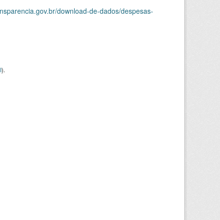
ransparencia.gov.br/download-de-dados/despesas-
I
).