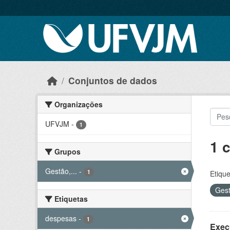
Skip to main content
Conjuntos de dados
Organizações
UFVJM
-
1
1 
Grupos
Gestão,...
-
1
Etique
Gest
Etiquetas
despesas
-
1
Exec