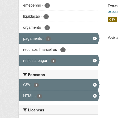
emepenho
-
Extrat
1
execu
liquidação
-
1
CSV
orçamento
-
1
Você t
pagamento
-
1
recursos financeiros
-
1
restos a pagar
-
1
Formatos
CSV
-
1
HTML
-
1
Licenças