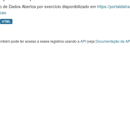
o de Dados Abertos por exercício disponibilizado em
https://portaldat
cao
HTML
ambém pode ter acesso a esses registros usando a
API
(veja
Documentação da AP