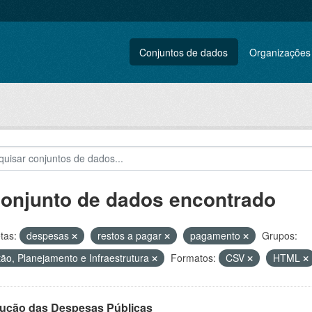
Conjuntos de dados
Organizações
conjunto de dados encontrado
tas:
despesas
restos a pagar
pagamento
Grupos:
ão, Planejamento e Infraestrutura
Formatos:
CSV
HTML
ução das Despesas Públicas