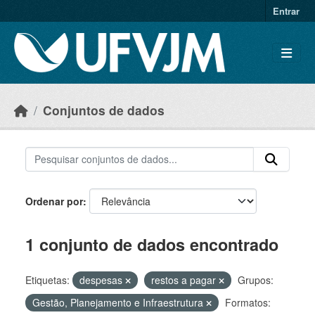
Skip to main content
Entrar
Conjuntos de dados
Ordenar por
1 conjunto de dados encontrado
Etiquetas:
despesas
restos a pagar
Grupos:
Gestão, Planejamento e Infraestrutura
Formatos: