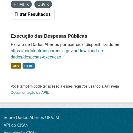
HTML
CSV
Filtrar Resultados
Execução das Despesas Públicas
Extrato de Dados Abertos por exercício disponibilizado em
https://portaldatransparencia.gov.br/download-de-
dados/despesas-execucao
CSV
HTML
Você também pode ter acesso a esses registros usando a
API
(veja
Documentação da API
).
Sobre Dados Abertos UFVJM
API do CKAN
Associação CKAN