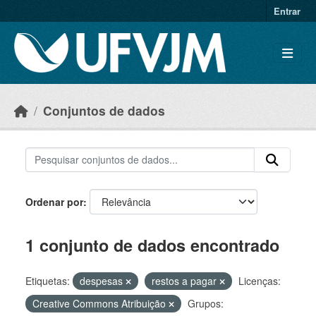
Skip to main content
Entrar
Conjuntos de dados
Ordenar por
1 conjunto de dados encontrado
Etiquetas:
despesas
restos a pagar
Licenças:
Creative Commons Atribuição
Grupos: