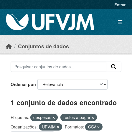
Skip to main content
Entrar
Conjuntos de dados
Ordenar por
1 conjunto de dados encontrado
Etiquetas:
despesas
restos a pagar
Organizações:
UFVJM
Formatos:
CSV