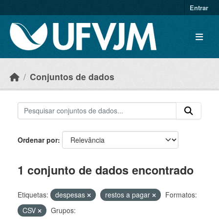
Skip to main content
Entrar
Conjuntos de dados
Ordenar por
1 conjunto de dados encontrado
Etiquetas:
despesas
restos a pagar
Formatos:
CSV
Grupos: