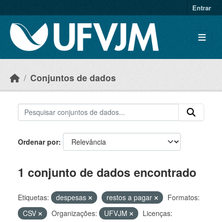
Skip to main content
Entrar
Conjuntos de dados
Ordenar por
1 conjunto de dados encontrado
Etiquetas:
despesas
restos a pagar
Formatos:
CSV
Organizações:
UFVJM
Licenças: