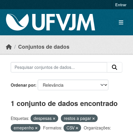
Skip to main content
Entrar
Conjuntos de dados
Ordenar por
1 conjunto de dados encontrado
Etiquetas:
despesas
restos a pagar
emepenho
Formatos:
CSV
Organizações: