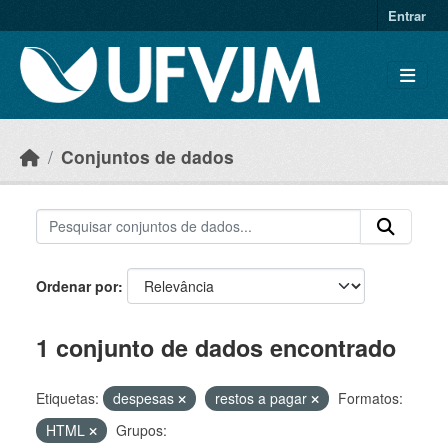
Skip to main content
Entrar
Conjuntos de dados
Ordenar por
1 conjunto de dados encontrado
Etiquetas:
despesas
restos a pagar
Formatos:
HTML
Grupos: