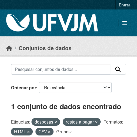
Skip to main content
Entrar
Conjuntos de dados
Ordenar por
1 conjunto de dados encontrado
Etiquetas:
despesas
restos a pagar
Formatos:
HTML
CSV
Grupos: