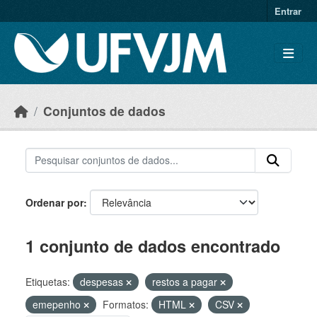
Skip to main content
Entrar
Conjuntos de dados
Ordenar por
1 conjunto de dados encontrado
Etiquetas:
despesas
restos a pagar
emepenho
Formatos:
HTML
CSV