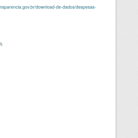
ransparencia.gov.br/download-de-dados/despesas-
I
).