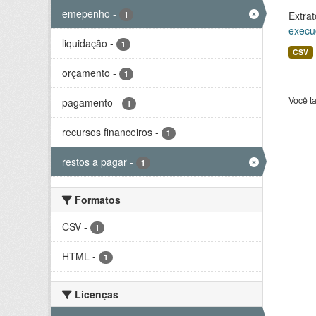
emepenho
-
Extrat
1
execu
liquidação
-
1
CSV
orçamento
-
1
Você t
pagamento
-
1
recursos financeiros
-
1
restos a pagar
-
1
Formatos
CSV
-
1
HTML
-
1
Licenças