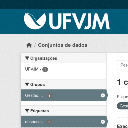
Skip to main content
Conjuntos de dados
Organizações
UFVJM
-
1
1 
Grupos
Gestão,...
-
1
Etique
Gest
Etiquetas
despesas
-
1
Exec