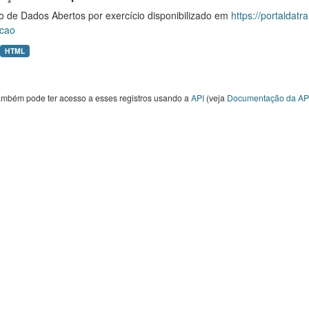
o de Dados Abertos por exercício disponibilizado em
https://portaldat
cao
HTML
ambém pode ter acesso a esses registros usando a
API
(veja
Documentação da AP