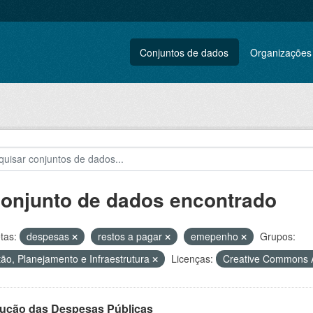
Conjuntos de dados
Organizações
conjunto de dados encontrado
tas:
despesas
restos a pagar
emepenho
Grupos:
ão, Planejamento e Infraestrutura
Licenças:
Creative Commons A
ução das Despesas Públicas