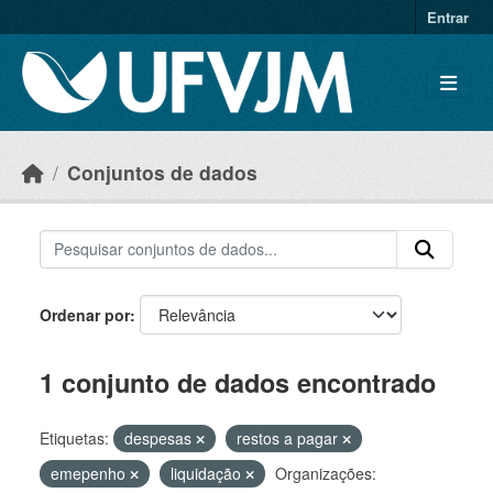
Skip to main content
Entrar
Conjuntos de dados
Ordenar por
1 conjunto de dados encontrado
Etiquetas:
despesas
restos a pagar
emepenho
liquidação
Organizações: