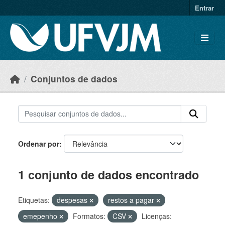
Skip to main content
Entrar
Conjuntos de dados
Ordenar por
1 conjunto de dados encontrado
Etiquetas:
despesas
restos a pagar
emepenho
Formatos:
CSV
Licenças: