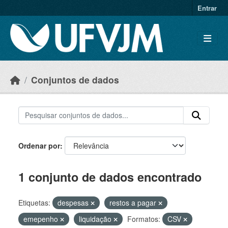
Skip to main content
Entrar
Conjuntos de dados
Ordenar por
1 conjunto de dados encontrado
Etiquetas:
despesas
restos a pagar
emepenho
liquidação
Formatos:
CSV