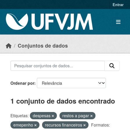
Skip to main content
Entrar
Conjuntos de dados
Ordenar por
1 conjunto de dados encontrado
Etiquetas:
despesas
restos a pagar
emepenho
recursos financeiros
Formatos: