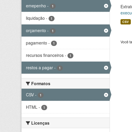
emepenho
-
Extrat
1
execu
liquidação
-
1
CSV
orçamento
-
1
Você t
pagamento
-
1
recursos financeiros
-
1
restos a pagar
-
1
Formatos
CSV
-
1
HTML
-
1
Licenças