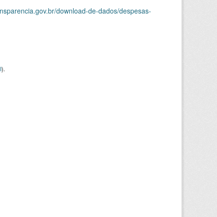
ransparencia.gov.br/download-de-dados/despesas-
I
).