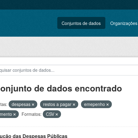
Conjuntos de dados
Organizações
conjunto de dados encontrado
tas:
despesas
restos a pagar
emepenho
amento
Formatos:
CSV
ução das Despesas Públicas