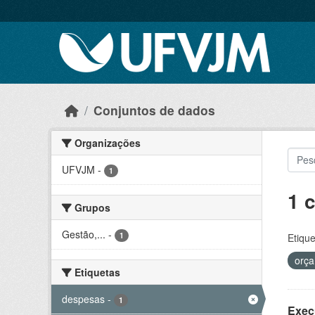
Skip to main content
Conjuntos de dados
Organizações
UFVJM
-
1
1 
Grupos
Gestão,...
-
1
Etique
orç
Etiquetas
despesas
-
1
Exec