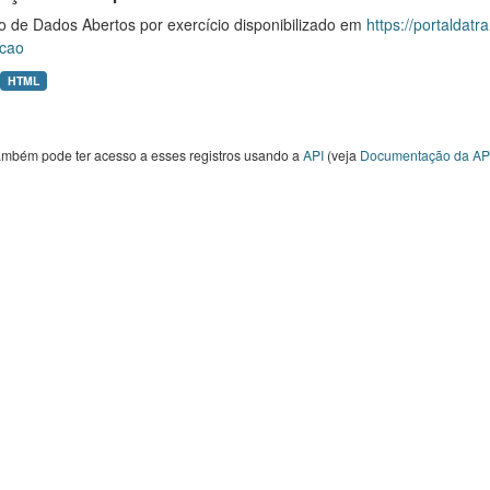
o de Dados Abertos por exercício disponibilizado em
https://portaldat
cao
HTML
ambém pode ter acesso a esses registros usando a
API
(veja
Documentação da AP