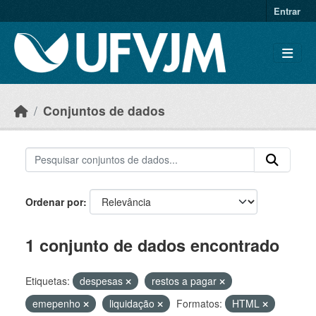
Skip to main content
Entrar
Conjuntos de dados
Ordenar por
1 conjunto de dados encontrado
Etiquetas:
despesas
restos a pagar
emepenho
liquidação
Formatos:
HTML