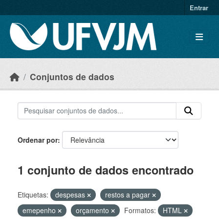
Skip to main content
Entrar
Conjuntos de dados
Ordenar por
1 conjunto de dados encontrado
Etiquetas:
despesas
restos a pagar
emepenho
orçamento
Formatos:
HTML