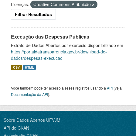
Licenças:
Creative Commons Atribuição
Filtrar Resultados
Execução das Despesas Públicas
Extrato de Dados Abertos por exercício disponibilizado em
https://portaldatransparencia.gov.br/download-de-
dados/despesas-execucao
CSV
HTML
Você também pode ter acesso a esses registros usando a
API
(veja
Documentação da API
).
Sobre Dados Abertos UFVJM
API do CKAN
Associação CKAN