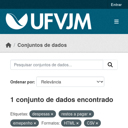
Skip to main content
Entrar
Conjuntos de dados
Ordenar por
1 conjunto de dados encontrado
Etiquetas:
despesas
restos a pagar
emepenho
Formatos:
HTML
CSV