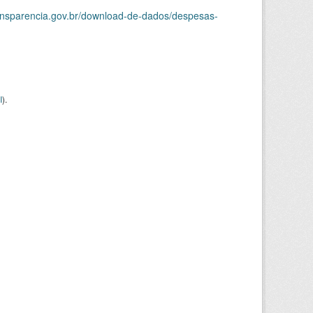
ransparencia.gov.br/download-de-dados/despesas-
I
).