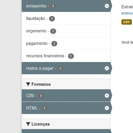
emepenho
-
Extrat
1
execu
liquidação
-
1
CSV
orçamento
-
1
Você t
pagamento
-
1
recursos financeiros
-
1
restos a pagar
-
1
Formatos
CSV
-
1
HTML
-
1
Licenças