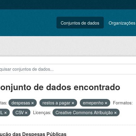
Conjuntos de dados
Organizações
conjunto de dados encontrado
tas:
despesas
restos a pagar
emepenho
Formatos:
ML
CSV
Licenças:
Creative Commons Atribuição
ução das Despesas Públicas