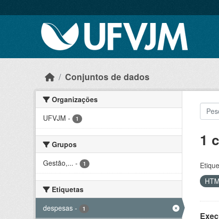
Skip to main content
Conjuntos de dados
Organizações
UFVJM
-
1
1 
Grupos
Gestão,...
-
1
Etique
HT
Etiquetas
despesas
-
1
Exec