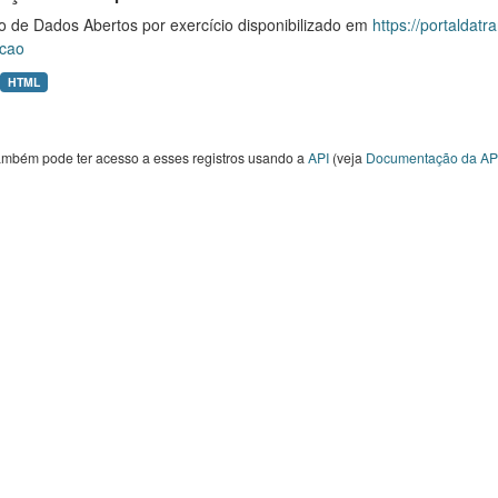
o de Dados Abertos por exercício disponibilizado em
https://portaldat
cao
HTML
ambém pode ter acesso a esses registros usando a
API
(veja
Documentação da AP