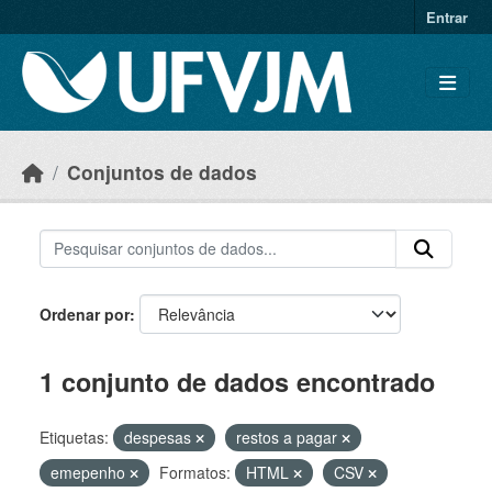
Skip to main content
Entrar
Conjuntos de dados
Ordenar por
1 conjunto de dados encontrado
Etiquetas:
despesas
restos a pagar
emepenho
Formatos:
HTML
CSV