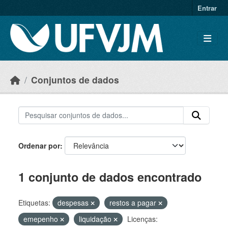
Skip to main content
Entrar
Conjuntos de dados
Ordenar por
1 conjunto de dados encontrado
Etiquetas:
despesas
restos a pagar
emepenho
liquidação
Licenças: