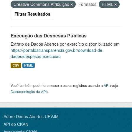
Creative Commons Atribuição
Formatos:
HTML
Filtrar Resultados
Execução das Despesas Públicas
Extrato de Dados Abertos por exercício disponibilizado em
https://portaldatransparencia.gov.br/download-de-
dados/despesas-execucao
CSV
HTML
Você também pode ter acesso a esses registros usando a
API
(veja
Documentação da API
).
Sobre Dados Abertos UFVJM
API do CKAN
Associação CKAN