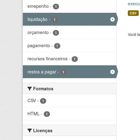
execu
emepenho
-
1
CSV
liquidação
-
1
orçamento
-
1
Você t
pagamento
-
1
recursos financeiros
-
1
restos a pagar
-
1
Formatos
CSV
-
1
HTML
-
1
Licenças