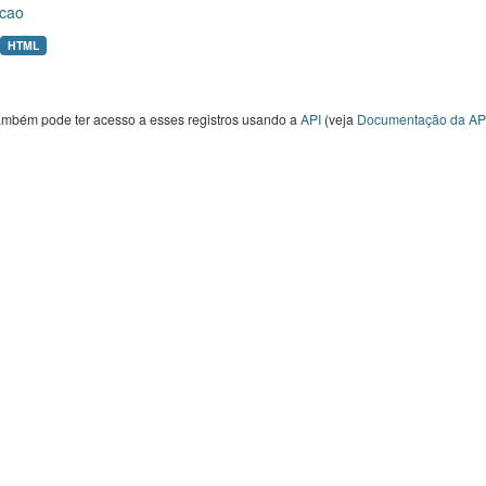
cao
HTML
ambém pode ter acesso a esses registros usando a
API
(veja
Documentação da AP