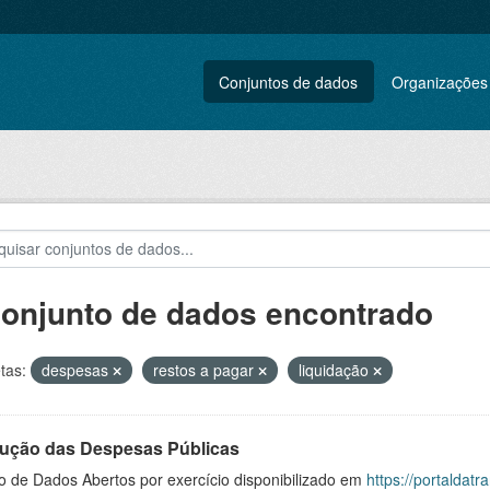
Conjuntos de dados
Organizações
conjunto de dados encontrado
tas:
despesas
restos a pagar
liquidação
ução das Despesas Públicas
o de Dados Abertos por exercício disponibilizado em
https://portaldat