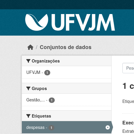
Skip to main content
Conjuntos de dados
Organizações
UFVJM
-
1
1 
Grupos
Gestão,...
-
1
Etique
Etiquetas
Exec
despesas
-
1
Extrat