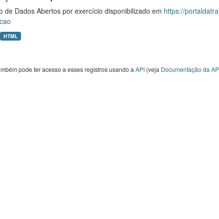
o de Dados Abertos por exercício disponibilizado em
https://portaldat
cao
HTML
ambém pode ter acesso a esses registros usando a
API
(veja
Documentação da AP