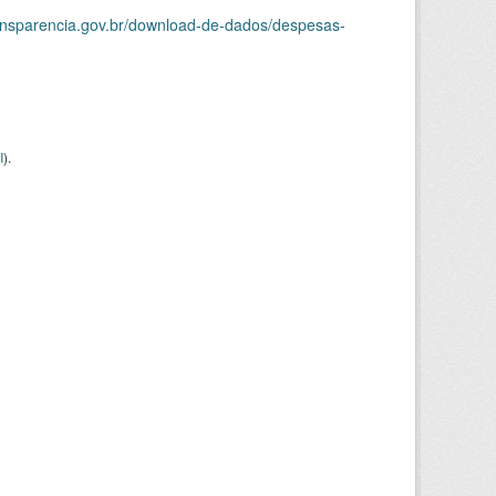
ransparencia.gov.br/download-de-dados/despesas-
I
).