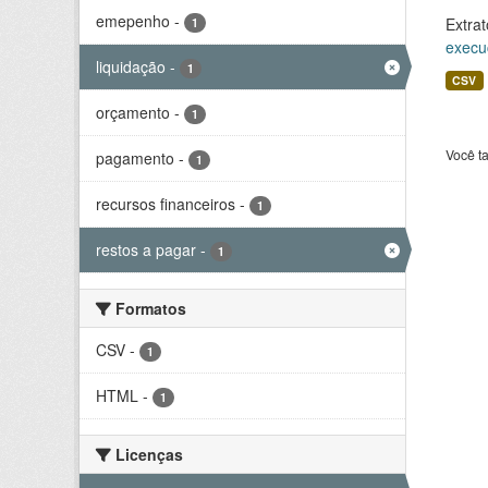
emepenho
-
Extrat
1
execu
liquidação
-
1
CSV
orçamento
-
1
Você t
pagamento
-
1
recursos financeiros
-
1
restos a pagar
-
1
Formatos
CSV
-
1
HTML
-
1
Licenças