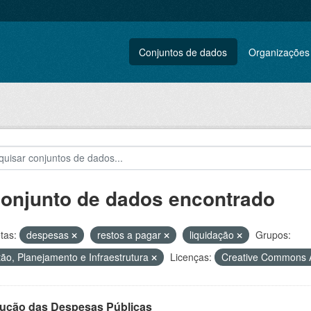
Conjuntos de dados
Organizações
conjunto de dados encontrado
tas:
despesas
restos a pagar
liquidação
Grupos:
ão, Planejamento e Infraestrutura
Licenças:
Creative Commons A
ução das Despesas Públicas