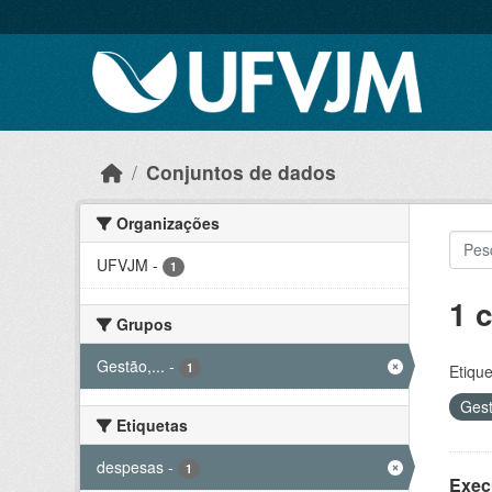
Skip to main content
Conjuntos de dados
Organizações
UFVJM
-
1
1 
Grupos
Gestão,...
-
1
Etique
Gest
Etiquetas
despesas
-
1
Exec