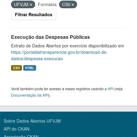
UFVJM
Formatos:
CSV
Filtrar Resultados
Execução das Despesas Públicas
Extrato de Dados Abertos por exercício disponibilizado em
https://portaldatransparencia.gov.br/download-de-
dados/despesas-execucao
CSV
HTML
Você também pode ter acesso a esses registros usando a
API
(veja
Documentação da API
).
Sobre Dados Abertos UFVJM
API do CKAN
Associação CKAN