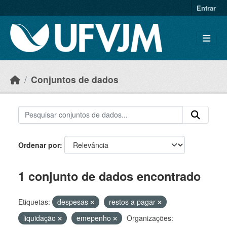
Skip to main content
Entrar
Conjuntos de dados
Ordenar por
1 conjunto de dados encontrado
Etiquetas:
despesas
restos a pagar
liquidação
emepenho
Organizações: